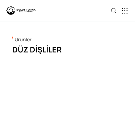
ANA SAY
Ürünler
DÜZ DIŞLILER