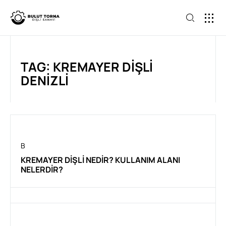
ANA SAY
TAG: KREMAYER DIŞLI
DENIZLI
B
KREMAYER DIŞLI NEDIR? KULLANIM ALANI
NELERDIR?